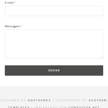
E-mail
*
Mensagem
*
DESIGNED BY
ODDTHEMES
| DISTRIBUTED BY
GOOYAABI
TEMPLATES
| IMPLANTADO POR
CONSULTOR NET