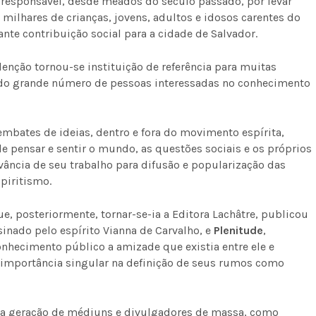
esponsável, desde meados do século passado, por levar
 milhares de crianças, jovens, adultos e idosos carentes do
nte contribuição social para a cidade de Salvador.
nção tornou-se instituição de referência para muitas
indo grande número de pessoas interessadas no conhecimento
bates de ideias, dentro e fora do movimento espírita,
e pensar e sentir o mundo, as questões sociais e os próprios
evância de seu trabalho para difusão e popularização das
piritismo.
e, posteriormente, tornar-se-ia a Editora Lachâtre, publicou
ssinado pelo espírito Vianna de Carvalho, e
Plenitude
,
nhecimento público a amizade que existia entre ele e
importância singular na definição de seus rumos como
 geração de médiuns e divulgadores de massa, como