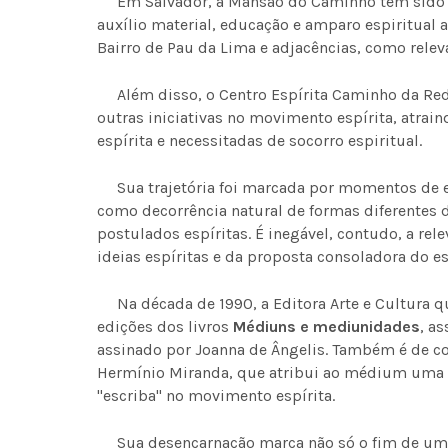
Em Salvador, a Mansão do Caminho tem sido r
auxílio material, educação e amparo espiritual a
Bairro de Pau da Lima e adjacências, como releva
Além disso, o Centro Espírita Caminho da Rede
outras iniciativas no movimento espírita, atra
espírita e necessitadas de socorro espiritual.
Sua trajetória foi marcada por momentos de em
como decorrência natural de formas diferentes d
postulados espíritas. É inegável, contudo, a rel
ideias espíritas e da proposta consoladora do es
Na década de 1990, a Editora Arte e Cultura qu
edições dos livros
Médiuns e mediunidades
, a
assinado por Joanna de Ângelis. Também é de co
Hermínio Miranda, que atribui ao médium uma 
"escriba" no movimento espírita.
Sua desencarnação marca não só o fim de uma